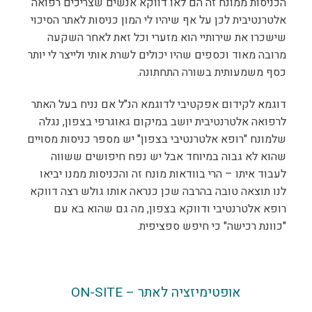
הכניסות ממונח זה הם לאו דווקא אנשים שצריכים רפואה
אלטרנטיבית לכן על אף שיהיו לי המון כניסות לאתר הסיכוי
שישכרו את שירותיי הוא מזערי וכל זאת לאחר השקעה
מרובה מאוד וכספים שהיו יכולים לשרת אותי ולייצר לי יותר
כסף משמעותית בשורה התחתונה.
דוגמא לקידום אפקטיבי לדוגמא הנ"ל אם נניח בעל האתר
לרפואה אלטרנטיבית יושב במיקום גאוגרפי בצפון, נגלה
שלמונח "רופא אלטרנטיבי בצפון" יש מספר כניסות מסויים
שהוא לא גבוה במיוחד אבל יש נפח חיפושים ששווה
לעבוד איתו – הרי בוודאות מונח זה והכניסות ממנו יביאו
לנו תוצאה טובה בהרבה שכן כנראה אותו גולש רצה דווקא
רופא אלטרנטיבי ודווקא בצפון, מה גם שהוא בא עם
"כוונת רכישה" כי חיפש ספציפית.
אופטימיזציה לאתר – ON-SITE