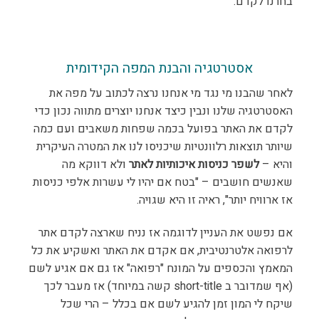
בחרנו לקדם.
אסטרטגיה והבנת המפה הקידומית
לאחר שהבנו מי נגד מי אנחנו נרצה לכתוב על מפה את
האסטרטגיה שלנו ונבין כיצד אנחנו יוצרים מתווה נכון כדי
לקדם את האתר בפועל בכמה שפחות משאבים ועם כמה
שיותר תוצאות רלוונטיות שיכניסו לנו את המטרה העיקרית
והיא –
לשפר כניסות איכותיות לאתר
ולא דווקא מה
שאנשים חושבים – "בטח אם יהיו לי עשרות אלפי כניסות
אז ארוויח יותר", ראיה זו היא שגויה.
אם נפשט את העניין לדוגמה אז נניח שארצה לקדם אתר
לרפואה אלטרנטיבית, אם אקדם את האתר ואשקיע את כל
המאמץ והכספים על המונח "רפואה" אז גם אם אגיע לשם
(אף שמדובר ב short-title קשה במיוחד) אז מעבר לכך
שיקח לי המון זמן להגיע לשם אם בכלל – הרי שכל