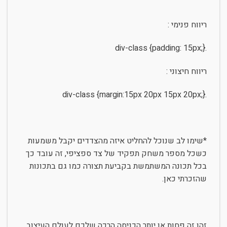
ריווח פנימי :
.div-class {padding: 15px;}
ריווח חיצוני :
.div-class {margin:15px 20px 15px 20px;}
*שימו לב שנוכל להחליט איזה מהצדדים יקבל משמעות
כשכל מספר משחק תפקיד של צד ספציפי, זה עובד כך
בכל תכונה המשתמשת בקביעת תצורה כמו גם בתכונות
שהזכרתי כאן.
זהו זה פחות או יותר הכניסה הרכה שלכם לעולם העיצוב