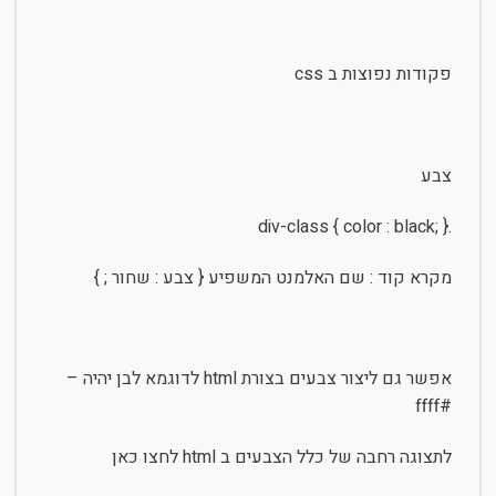
פקודות נפוצות ב css
צבע
.div-class { color : black; }
מקרא קוד : שם האלמנט המשפיע { צבע : שחור ; }
אפשר גם ליצור צבעים בצורת html לדוגמא לבן יהיה –
#ffff
לתצוגה רחבה של כלל הצבעים ב html לחצו כאן