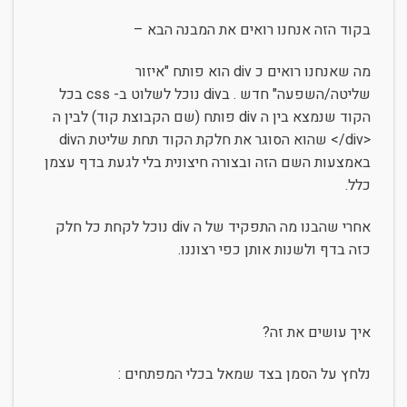
בקוד הזה אנחנו רואים את המבנה הבא –
מה שאנחנו רואים כ div הוא פותח "איזור
שליטה/השפעה" חדש . בdiv נוכל לשלוט ב- css בכל
הקוד שנמצא בין ה div פותח (שם הקבוצת קוד) לבין ה
<div/> שהוא הסוגר את חלקת הקוד תחת שליטת הdiv
באמצעות השם הזה ובצורה חיצונית בלי לגעת בדף עצמן
כלל.
אחרי שהבנו מה התפקיד של ה div נוכל לקחת כל חלק
כזה בדף ולשנות אותן כפי רצוננו.
איך עושים את זה?
נלחץ על הסמן בצד שמאל בכלי המפתחים :