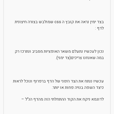
בצד ימין נראה את קובץ ה css שמולבש בצורה חיצונית
לדף :
נכון לעכשיו נתעלם משאר האופציות מסביב ונתרכז רק
במה שאנחנו צריכים(צד ימני).
עכשיו ננתח את הצד הימני של הדף ברפרוף ונוכל לראות
כיצד השפה בנויה פחות או יותר.
לדוגמא ניקח את הקוד ההתחלתי הזה מהדף הנ"ל –